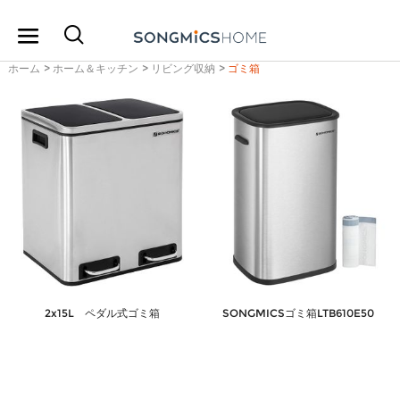
ホーム
>
ホーム＆キッチン
>
リビング収納
>
ゴミ箱
2x15L ペダル式ゴミ箱
SONGMICSゴミ箱LTB610E50