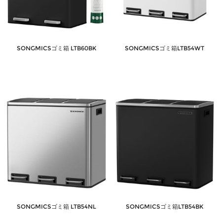
SONGMICSゴミ箱 LTB60BK
SONGMICSゴミ箱LTB54WT
SONGMICSゴミ箱 LTB54NL
SONGMICSゴミ箱LTB54BK