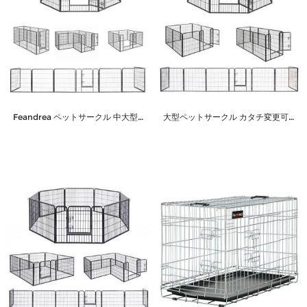
Feandrea ペットサークル 中大型犬 小動物用 犬猫 大型ペットフェンス カタチ変更可 扉付き 室内外兼用 パネル8枚 折り畳み式 組立簡単 犬ケージ PPK86G 高さ60cm クリスマス
大型ペットサークル カタチ変更可能 高さ80cm