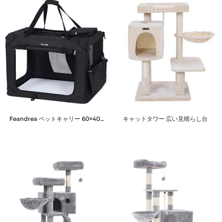
Feandrea ペットキャリー 60×40×40cm 変形しない犬用キャリー 折りたたむ 4面メッシュ 通気性抜群 NPDC60H ブラック
キャットタワー 広い見晴らし台