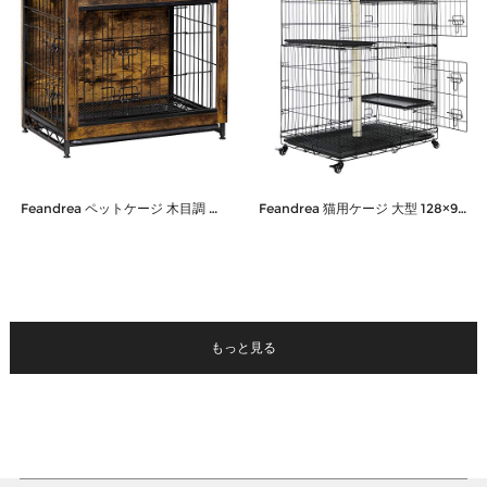
Feandrea ペットケージ 木目調 ウッディサークル 犬 猫 インテリア 組立簡単 トレー付き お掃除簡単 天板付き 超小型犬～中型犬向け ケージ PFC001X01
Feandrea 猫用ケージ 大型 128×91×57cm 3階層 全段爪研ぎポール付き 脱走防止 多頭飼い ケージ 組立簡単 折り畳み式 移動便利 シンプル 猫のゲージ ゆらゆらハンモック（おまけ付き）PCC001B01
もっと見る