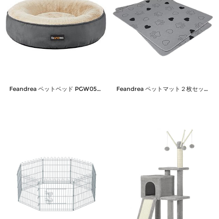
Feandrea ペットベッド PGW050G02
Feandrea ペットマット２枚セット 犬用マットおしっこマットペット用防水シート 犬・猫用 丸洗える 吸水性 滑り止め 抗菌 122×152cm PTD048G01