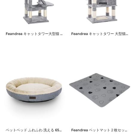
Feandrea キャットタワー大型猫 猫タワー 多頭飼い ハンモック 猫ハウス ストレス解消 転倒防止 135cm PCT162W01
Feandrea キャットタワー 大型猫用 安定感 コンパクト 巨大猫ハウス 耐荷重7kgハンモック 据え置きストレス解消 PCT60H
ペットベッド ふわふわ 洗える 65×65×12cm
Feandrea ペットマット２枚セット PTD036G01