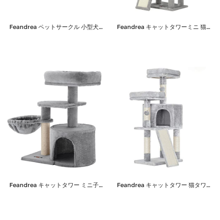
Feandrea ペットサークル 小型犬 ワイヤーサークル 折り畳み式 カタチ変更可 8枚パネル 室内外兼用 組立簡単 ドア付 犬ケージ ペットフェンス PPK001W01
Feandrea キャットタワーミニ 猫タワー 子猫 3本ポンポン 高さ118ＣＭ PCT143W01
Feandrea キャットタワー ミニ子猫やシニア猫にお勧め 省スペース 爪とぎ 高さ68cm PCT59W
Feandrea キャットタワー 猫タワー 多頭飼い スロープ 段差あり 幅広い高台 運動不足解消 高さ115CM PCT141W01