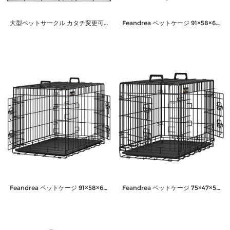
大型ペットサークル カタチ変更可能 高さ60cm
Feandrea ペットケージ 91×58×64cm 犬ケージ ペットハウス 出入り口2つ 室内外兼用 折り畳み可 NPPD36W
Feandrea ペットケージ 91×58×64cm 犬ケージ ペットハウス 出入り口2つ 室内外兼用 折り畳み可 NPPD36H
Feandrea ペットケージ 75×47×54cm 室内外兼用 犬 猫 トレー付き 折り畳み式 持ち手付き 移動便利 猫のゲージ NPPD30H