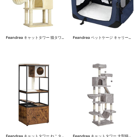
Feandrea キャットタワー 猫タワー 麻紐 下部に爪とぎボード用意 子猫 シニアも遊べる 段差あり NPCT60M
Feandrea ペットケージ キャリーバッグ 大型犬 耐噛み 81×58×58cm ペットキャリー 折りたたみ 頑丈耐久 通気性 犬小屋 PDC80Z
Feandrea キャットタワー ねこタワー 猫皿 猫用キャビネット 多頭飼い 大型猫対応 サイズ 61x50x152cm PCT312
Feandrea キャットタワー 大型猫 多頭飼い 段差あり 登り降りしやすい 運動不足解消 転倒防止 206cm PCT190W01