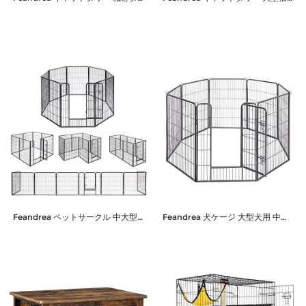
Feandrea ペットサークル 中大型犬用 犬ケージ 全成長期使用可 室内外兼用 カタチ変更可 ペットフェンス パネル8枚 折り畳み式 組立簡単 PPK81H 高さ100cm
Feandrea 犬ケージ 大型犬用 中型犬用 ペットサークル カタチ変更可 扉付き 全成長期使用可 室内外兼用 ペットフェンス パネル8枚 折り畳み式 組立簡単 PPK81G 高さ100cm