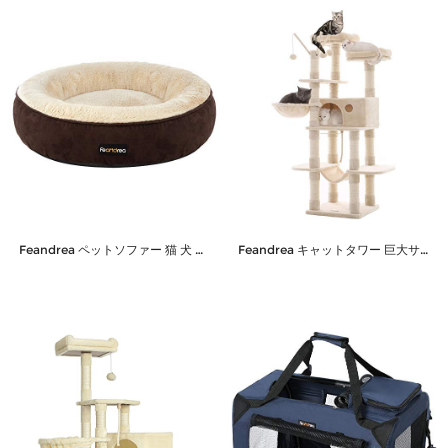
Feandrea ペットソファー 猫 犬 ベッド 50×50cm クッション ふわふわ 滑り止め 洗える ペットベッド 可愛いドーナツ型 中小型犬用 マット PGW050K01
Feandrea キャットタワー 巨大サイズ 大型猫 段差あり ハンモック オシャレ PCT087M01