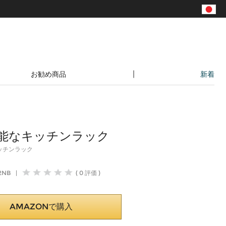
|
お勧め商品
新着
ヴィンテージ風家具特集
能なキッチンラック
ッチンラック
2NB
|
( 0 評価 )
AMAZONで購入