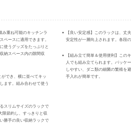
積み重ね可能のキッチンラ
【良い安定感】このラックは、丈夫
スペースに適用できます。
安定性が一層向上されます。各段の耐
に使うグッズをたっぷりと
収納スペース内の隙間収
【組み立て簡単＆使用便利】この
人でも組み立てられます。パッケ
しやすい、ダニ類の細菌の繁殖を
とができ、横に並べてキッ
手入れが簡単です。
します。組み合わせて使う
るスリムサイズのラックで
大限節約し、すっきりと収
い勝手の良い収納ラックで