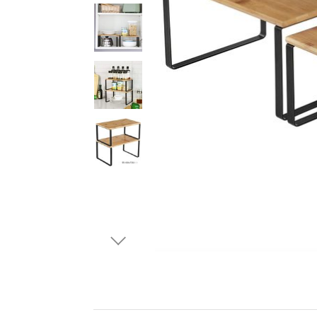
キッチン収納
ペットベッド＆クッシ
タンス＆チェスト
ン
キッチンラック
玄関収納
猫用食器・ボウル
傘立て
シューズラック