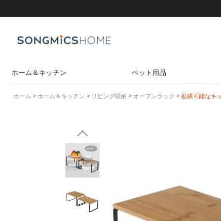
ホーム＆キッチン
ペット用品
ホーム
>
ホーム＆キッチン
>
リビング収納
>
オープンラック
>
拡張可能なキ
テーブル
リビング収納
キャットタワー
サイドテーブル
キューブ収納ラック
ペットケージ
センターテーブル
ジュエリー＆腕時計ケース
パソコンデスク
オープンラック
ペットサークル
本棚・書架
衣類収納
折りたたみ収納ベンチ
ペットキャリーバッグ
ハンガー
ゴミ箱
ハンガーラック