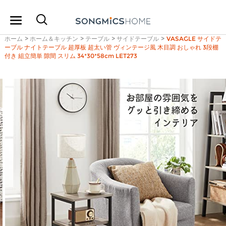
ホーム
>
ホーム＆キッチン
>
テーブル
>
サイドテーブル
>
VASAGLE サイドテ
ーブル ナイトテーブル 超厚板 超太い管 ヴィンテージ風 木目調 おしゃれ 3段棚
付き 組立簡単 隙間 スリム 34*30*58cm LET273